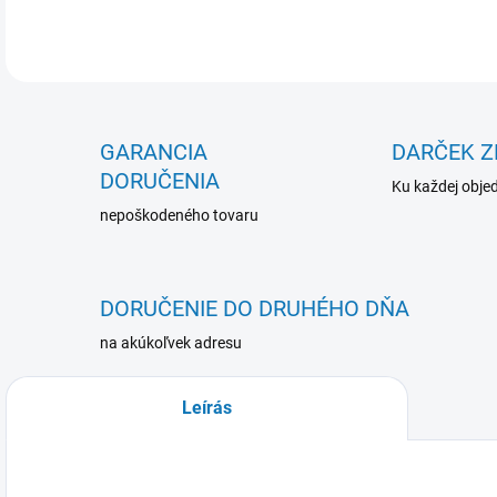
GARANCIA
DARČEK 
DORUČENIA
Ku každej obje
nepoškodeného tovaru
DORUČENIE DO DRUHÉHO DŇA
na akúkoľvek adresu
Leírás