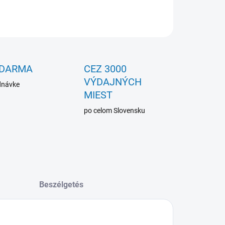
KÉRDÉS
ZDARMA
CEZ 3000
VÝDAJNÝCH
dnávke
MIEST
po celom Slovensku
Beszélgetés