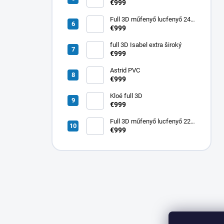
80 cm lucfenyő Reina
€999
Full 3D műfenyő lucfenyő 240
cm Reina
€999
full 3D Isabel extra široký
€999
Astrid PVC
€999
Kloé full 3D
€999
Full 3D műfenyő lucfenyő 220
cm Astrid
€999