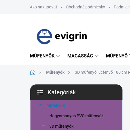
Ugrás
Ako nakupovať
Obchodné podmienky
Podmien
a
fő
tartalomhoz
MŰFENYŐK
MAGASSÁG
MŰFENYŐ 
Kezdőlap
Műfenyők
3D műfenyő lucfenyő 180 cm 
O
Kategóriák
l
Kategóriák
d
átugrása
a
Műfenyők
l
Hagyományos PVC műfenyők
s
ó
3D műfenyők