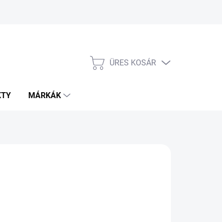
ÜRES KOSÁR
KOSÁR
KTY
MÁRKÁK
999
égár:
LADOM
−
+