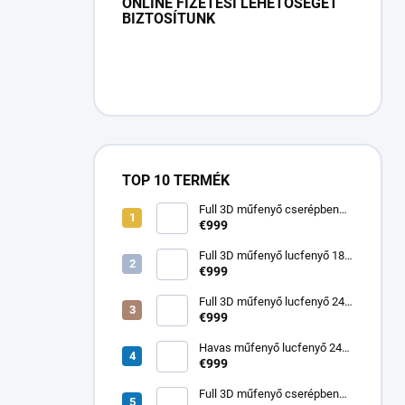
ONLINE FIZETÉSI LEHETŐSÉGET
BIZTOSÍTUNK
TOP 10 TERMÉK
Full 3D műfenyő cserépben
80 cm lucfenyő Elsa
€999
Full 3D műfenyő lucfenyő 180
cm Elsa
€999
Full 3D műfenyő lucfenyő 240
cm Elsa
€999
Havas műfenyő lucfenyő 240
cm Noemi
€999
Full 3D műfenyő cserépben