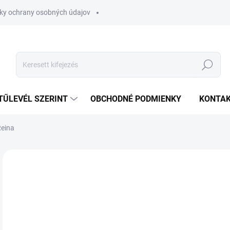
ky ochrany osobných údajov
Keresés
TŰLEVÉL SZERINT
OBCHODNÉ PODMIENKY
KONTA
Reina
€
Egys
SK