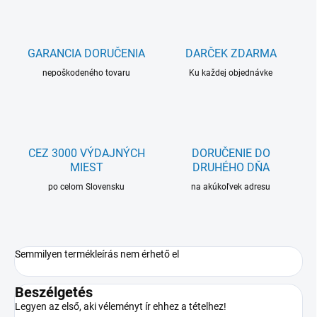
GARANCIA DORUČENIA
DARČEK ZDARMA
nepoškodeného tovaru
Ku každej objednávke
CEZ 3000 VÝDAJNÝCH
DORUČENIE DO
MIEST
DRUHÉHO DŇA
po celom Slovensku
na akúkoľvek adresu
Semmilyen termékleírás nem érhető el
Beszélgetés
Legyen az első, aki véleményt ír ehhez a tételhez!