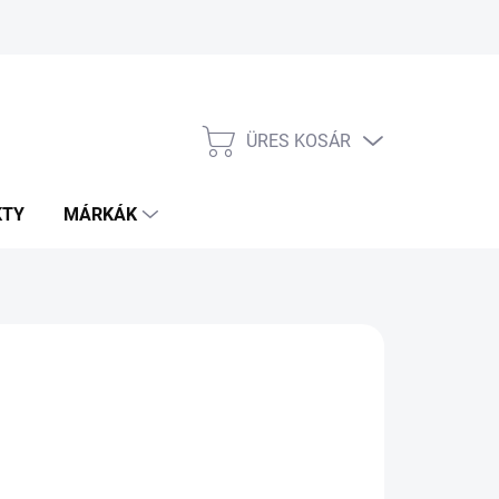
ÜRES KOSÁR
KOSÁR
KTY
MÁRKÁK
999
égár:
LADOM
−
+