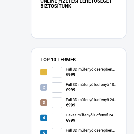
ONLINE FIZETÉSI LEHETŐSÉGET
BIZTOSÍTUNK
TOP 10 TERMÉK
Full 3D műfenyő cserépben
80 cm lucfenyő Elsa
€999
Full 3D műfenyő lucfenyő 180
cm Elsa
€999
Full 3D műfenyő lucfenyő 240
cm Elsa
€999
Havas műfenyő lucfenyő 240
cm Noemi
€999
Full 3D műfenyő cserépben