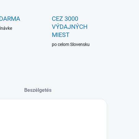
ZDARMA
CEZ 3000
VÝDAJNÝCH
dnávke
MIEST
po celom Slovensku
Beszélgetés