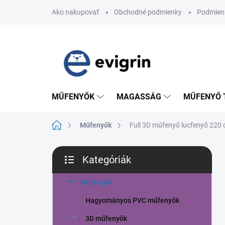
Ugrás
Ako nakupovať
Obchodné podmienky
Podmien
a
fő
tartalomhoz
MŰFENYŐK
MAGASSÁG
MŰFENYŐ 
Kezdőlap
Műfenyők
Full 3D műfenyő lucfenyő 220 
O
Kategóriák
l
Kategóriák
d
átugrása
a
Műfenyők
l
Hagyományos PVC műfenyők
s
ó
3D műfenyők