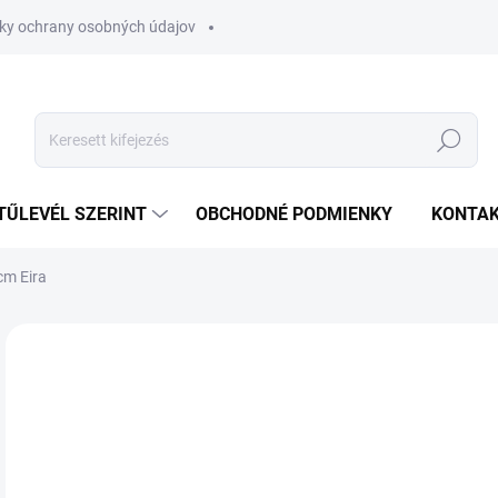
ky ochrany osobných údajov
Keresés
TŰLEVÉL SZERINT
OBCHODNÉ PODMIENKY
KONTA
cm Eira
€
Egys
SK