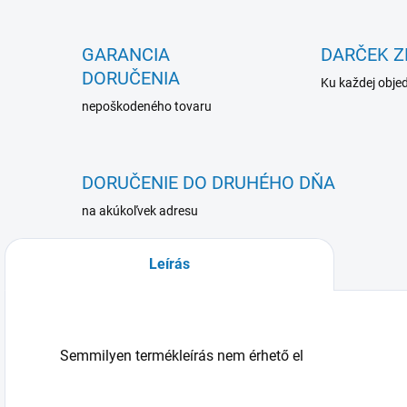
GARANCIA
DARČEK 
DORUČENIA
Ku každej obje
nepoškodeného tovaru
DORUČENIE DO DRUHÉHO DŇA
na akúkoľvek adresu
Leírás
Semmilyen termékleírás nem érhető el