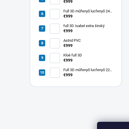
80 cm lucfenyő Reina
€999
Full 3D műfenyő lucfenyő 240
cm Reina
€999
full 3D Isabel extra široký
€999
Astrid PVC
€999
Kloé full 3D
€999
Full 3D műfenyő lucfenyő 220
cm Astrid
€999