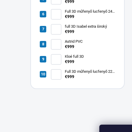
80 cm lucfenyő Reina
€999
Full 3D műfenyő lucfenyő 240
cm Reina
€999
full 3D Isabel extra široký
€999
Astrid PVC
€999
Kloé full 3D
€999
Full 3D műfenyő lucfenyő 220
cm Astrid
€999