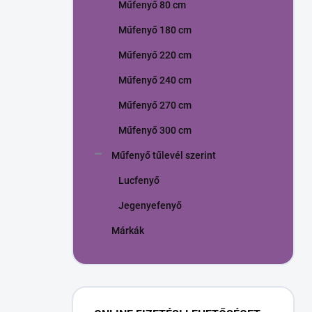
Műfenyő 80 cm
Műfenyő 180 cm
Műfenyő 220 cm
Műfenyő 240 cm
Műfenyő 270 cm
Műfenyő 300 cm
Műfenyő tűlevél szerint
Lucfenyő
Jegenyefenyő
Márkák