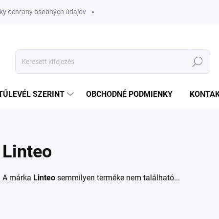
ky ochrany osobných údajov
Keresés
TŰLEVÉL SZERINT
OBCHODNÉ PODMIENKY
KONTA
Linteo
A márka
Linteo
semmilyen terméke nem található...