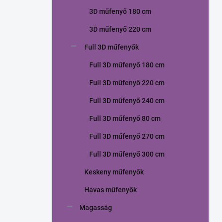
p
3D műfenyő 180 cm
a
n
3D műfenyő 220 cm
e
l
Full 3D műfenyők
Full 3D műfenyő 180 cm
Full 3D műfenyő 220 cm
Full 3D műfenyő 240 cm
Full 3D műfenyő 80 cm
Full 3D műfenyő 270 cm
Full 3D műfenyő 300 cm
Keskeny műfenyők
Havas műfenyők
Magasság