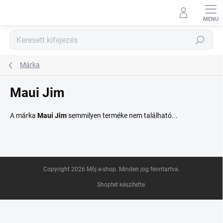
Ugrás
a
fő
tartalomhoz
Keresés
Márka
Maui Jim
A márka
Maui Jim
semmilyen terméke nem található...
L
Copyright 2026
Môj e-shop
. Minden jog fenntartva.
á
b
Shoptet készítette
l
é
c